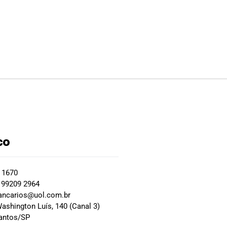
co
2 1670
 99209 2964
ancarios@uol.com.br
ashington Luís, 140 (Canal 3)
Santos/SP