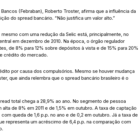
Bancos (Febraban), Roberto Troster, afirma que a influência da
ção do spread bancário. “Não justifica um valor alto.”
os mesmo com uma redução da Selic está, principalmente, no
entral em dezembro de 2010. Na época, o órgão regulador
tes, de 8% para 12% sobre depósitos à vista e de 15% para 20%
 de crédito do mercado.
rédito por causa dos compulsórios. Mesmo se houver mudança
er, que ainda relembra que o spread bancário brasileiro é o
pread total chega a 28,9% ao ano. No segmento de pessoa
om alta de 8% em 2011 e de 1,5% em outubro. A taxa de captação
om queda de 1,6 p.p. no ano e de 0,2 em outubro. Já a taxa de
o que representa um acréscimo de 6,4 p.p. na comparação com
o.