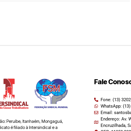
Fale Conos
Fone: (13) 320
WhatsApp: (13)
Email: santosb
Endereço: Av. W
 são: Peruíbe, Itanhaém, Mongaguá,
Encruzilhada, 
ato é filiado à Intersindical e a