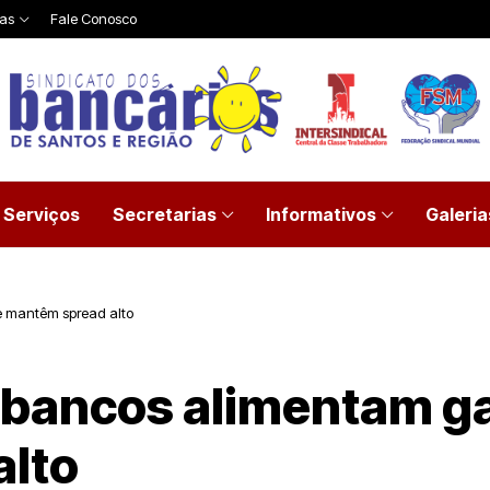
ias
Fale Conosco
Serviços
Secretarias
Informativos
Galeria
e mantêm spread alto
s bancos alimentam g
alto