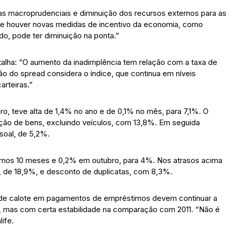
as macroprudenciais e diminuição dos recursos externos para as
. “Se houver novas medidas de incentivo da economia, como
do, pode ter diminuição na ponta.”
etalha: “O aumento da inadimplência tem relação com a taxa de
o do spread considera o índice, que continua em níveis
rteiras.”
ro, teve alta de 1,4% no ano e de 0,1% no mês, para 7,1%. O
ição de bens, excluindo veículos, com 13,8%. Em seguida
soal, de 5,2%.
ltimos 10 meses e 0,2% em outubro, para 4%. Nos atrasos acima
, de 18,9%, e desconto de duplicatas, com 8,3%.
s de calote em pagamentos de empréstimos devem continuar a
 mas com certa estabilidade na comparação com 2011. “Não é
ife.