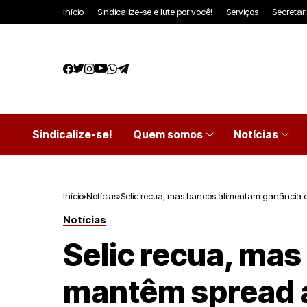
Início
Sindicalize-se e lute por você!
Serviços
Secretar
Sindicalize-se!
Quem somos
Notícias
Início
Notícias
Selic recua, mas bancos alimentam ganância 
Notícias
Selic recua, ma
mantêm spread 