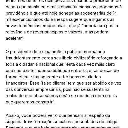
tenhamos de ter os dois pés atrás quando o presidente do
banco que atualmente mais envia funcionários adoecidos à
previdência e que até hoje sonega as aposentarias de 14
mil ex-funcionários do Banespa sugere que sigamos as
novas tendências empresariais, que já “acordaram para a
relevância de rever princípios e valores, mas podem
acelerar”.
O presidente do ex-patrimônio público arrematado
fraudulentamente coroa seu libelo civilizatório reforçando a
toda a cidadania nacional que “está cada vez mais claro
que não existe incompatibilidade entre fazer as coisas de
forma ética e transparente e ter bons resultados
financeiros. Esse ‘falso dilema’ tem que ser abolido de vez
das conversas empresariais, pois não se sustenta na
realidade que observamos e não se coaduna com o país
que queremos construir”.
Abaixo, você poderá ver o que pensam a respeito da
sugerida transformação social os aposentados do antigo
Banespa, que até hoje esperam pelas aposentadorias que