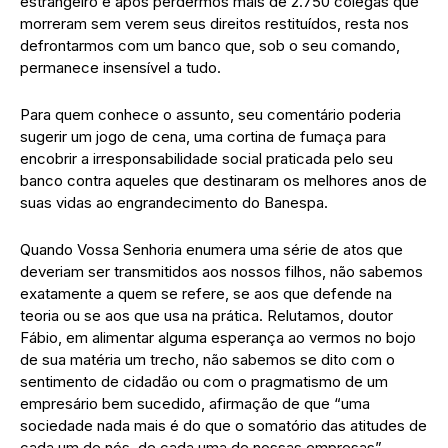
estrangeiro e após perdermos mais de 2.750 colegas que
morreram sem verem seus direitos restituídos, resta nos
defrontarmos com um banco que, sob o seu comando,
permanece insensível a tudo.
Para quem conhece o assunto, seu comentário poderia
sugerir um jogo de cena, uma cortina de fumaça para
encobrir a irresponsabilidade social praticada pelo seu
banco contra aqueles que destinaram os melhores anos de
suas vidas ao engrandecimento do Banespa.
Quando Vossa Senhoria enumera uma série de atos que
deveriam ser transmitidos aos nossos filhos, não sabemos
exatamente a quem se refere, se aos que defende na
teoria ou se aos que usa na prática. Relutamos, doutor
Fábio, em alimentar alguma esperança ao vermos no bojo
de sua matéria um trecho, não sabemos se dito com o
sentimento de cidadão ou com o pragmatismo de um
empresário bem sucedido, afirmação de que “uma
sociedade nada mais é do que o somatório das atitudes de
cada um de nós, de cada uma de nossas empresas”.