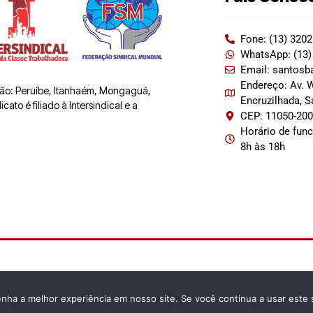
Fone: (13) 320
WhatsApp: (13)
Email: santosb
Endereço: Av. W
 são: Peruíbe, Itanhaém, Mongaguá,
Encruzilhada, 
ato é filiado à Intersindical e a
CEP: 11050-20
Horário de fun
8h às 18h
enha a melhor experiência em nosso site. Se você continua a usar este 