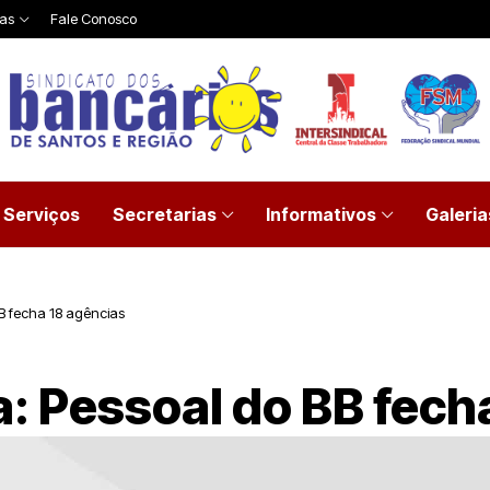
ias
Fale Conosco
Serviços
Secretarias
Informativos
Galeria
B fecha 18 agências
: Pessoal do BB fech