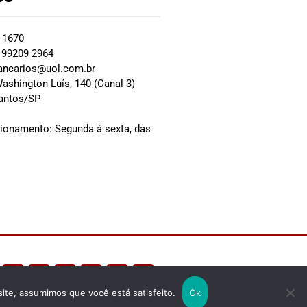
2 1670
 99209 2964
ancarios@uol.com.br
ashington Luís, 140 (Canal 3)
Santos/SP
0
cionamento: Segunda à sexta, das
site, assumimos que você está satisfeito.
Ok