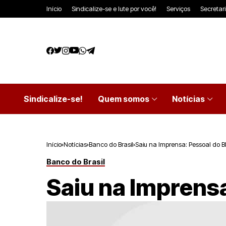
Início
Sindicalize-se e lute por você!
Serviços
Secretar
Sindicalize-se!
Quem somos
Notícias
Início
Notícias
Banco do Brasil
Saiu na Imprensa: Pessoal do B
Banco do Brasil
Saiu na Imprensa