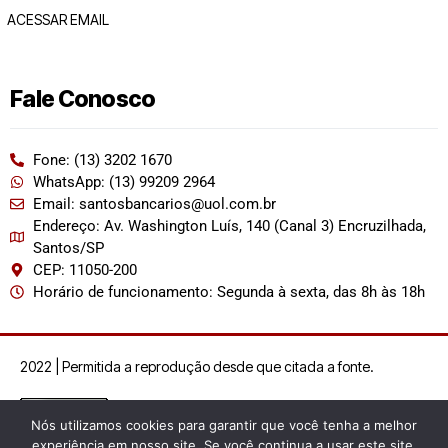
ACESSAR EMAIL
Fale Conosco
Fone: (13) 3202 1670
WhatsApp: (13) 99209 2964
Email: santosbancarios@uol.com.br
Endereço: Av. Washington Luís, 140 (Canal 3) Encruzilhada,
Santos/SP
CEP: 11050-200
Horário de funcionamento: Segunda à sexta, das 8h às 18h
2022 | Permitida a reprodução desde que citada a fonte.
Nós utilizamos cookies para garantir que você tenha a melhor
experiência em nosso site. Se você continua a usar este site,