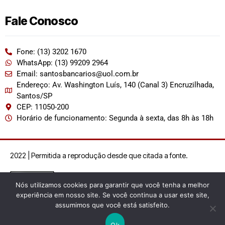
Fale Conosco
Fone: (13) 3202 1670
WhatsApp: (13) 99209 2964
Email: santosbancarios@uol.com.br
Endereço: Av. Washington Luís, 140 (Canal 3) Encruzilhada,
Santos/SP
CEP: 11050-200
Horário de funcionamento: Segunda à sexta, das 8h às 18h
2022 | Permitida a reprodução desde que citada a fonte.
Nós utilizamos cookies para garantir que você tenha a melhor
experiência em nosso site. Se você continua a usar este site,
assumimos que você está satisfeito.
Ok