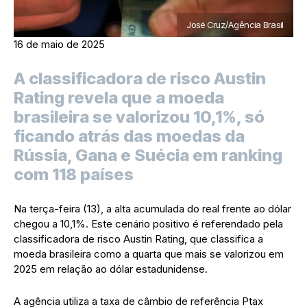
José Cruz/Agência Brasil
16 de maio de 2025
A classificadora de risco Austin
Rating revela que a moeda
brasileira se valorizou 10,1%, só
ficando atrás das moedas da
Rússia, Gana e Suécia em ranking
com 118 países
Na terça-feira (13), a alta acumulada do real frente ao dólar
chegou a 10,1%. Este cenário positivo é referendado pela
classificadora de risco Austin Rating, que classifica a
moeda brasileira como a quarta que mais se valorizou em
2025 em relação ao dólar estadunidense.
A agência utiliza a taxa de câmbio de referência Ptax