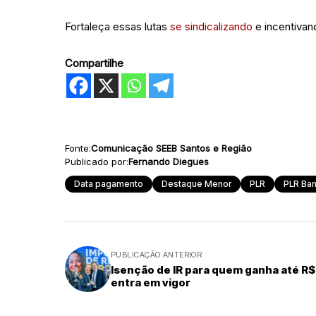
Fortaleça essas lutas
se sindicalizando
e incentivan
Compartilhe
Fonte:
Comunicação SEEB Santos e Região
Publicado por:
Fernando Diegues
Data pagamento
Destaque Menor
PLR
PLR Ban
PUBLICAÇÃO ANTERIOR
Isenção de IR para quem ganha até R$ 
entra em vigor