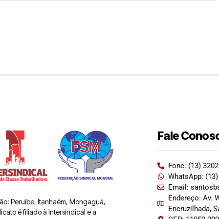
Fale Conos
Fone: (13) 320
WhatsApp: (13)
Email: santosb
Endereço: Av. W
 são: Peruíbe, Itanhaém, Mongaguá,
Encruzilhada, 
ato é filiado à Intersindical e a