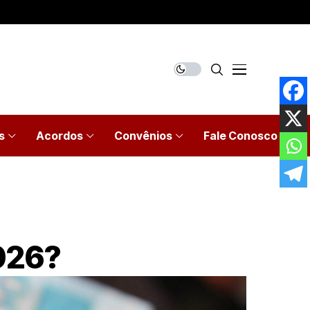
s
Acordos
Convênios
Fale Conosco
026?