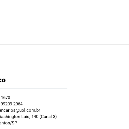
co
2 1670
 99209 2964
ancarios@uol.com.br
ashington Luís, 140 (Canal 3)
Santos/SP