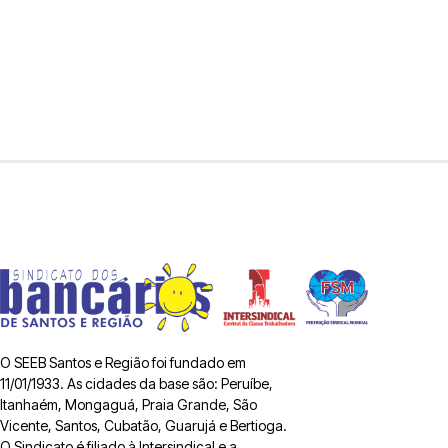
O SEEB Santos e Região foi fundado em
11/01/1933. As cidades da base são: Peruíbe,
Itanhaém, Mongaguá, Praia Grande, São
Vicente, Santos, Cubatão, Guarujá e Bertioga.
O Sindicato é filiado à Intersindical e a