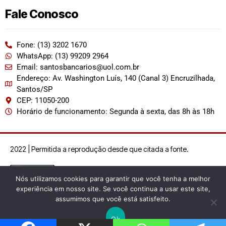
Fale Conosco
Fone: (13) 3202 1670
WhatsApp: (13) 99209 2964
Email: santosbancarios@uol.com.br
Endereço: Av. Washington Luís, 140 (Canal 3) Encruzilhada,
Santos/SP
CEP: 11050-200
Horário de funcionamento: Segunda à sexta, das 8h às 18h
2022 | Permitida a reprodução desde que citada a fonte.
Nós utilizamos cookies para garantir que você tenha a melhor
experiência em nosso site. Se você continua a usar este site,
assumimos que você está satisfeito.
Ok