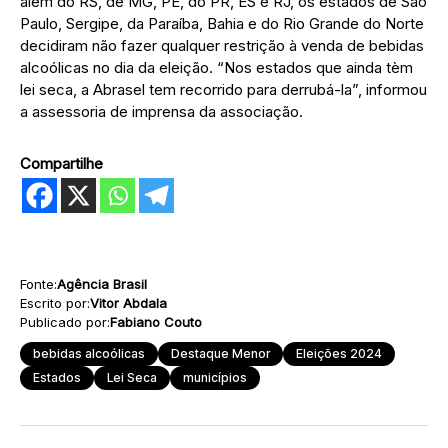
além do RS, de MG, PE, do PR, ES e RJ, os estados de São
Paulo, Sergipe, da Paraíba, Bahia e do Rio Grande do Norte
decidiram não fazer qualquer restrição à venda de bebidas
alcoólicas no dia da eleição. “Nos estados que ainda tèm
lei seca, a Abrasel tem recorrido para derrubá-la”, informou
a assessoria de imprensa da associação.
Compartilhe
Fonte:
Agência Brasil
Escrito por:
Vitor Abdala
Publicado por:
Fabiano Couto
bebidas alcoólicas
Destaque Menor
Eleições 2024
Estados
Lei Seca
municípios