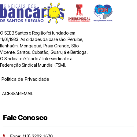
O SEEB Santos e Região foi fundado em
11/01/1933. As cidades da base são: Peruíbe,
Itanhaém, Mongaguá, Praia Grande, São
Vicente, Santos, Cubatão, Guarujá e Bertioga.
O Sindicato é filiado à Intersindical e a
Federação Sindical Mundial (FSM).
Política de Privacidade
ACESSAR EMAIL
Fale Conosco
Fone: (13) 3202 1670