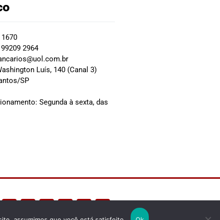
co
2 1670
 99209 2964
ancarios@uol.com.br
ashington Luís, 140 (Canal 3)
Santos/SP
0
cionamento: Segunda à sexta, das
site, assumimos que você está satisfeito.
Ok