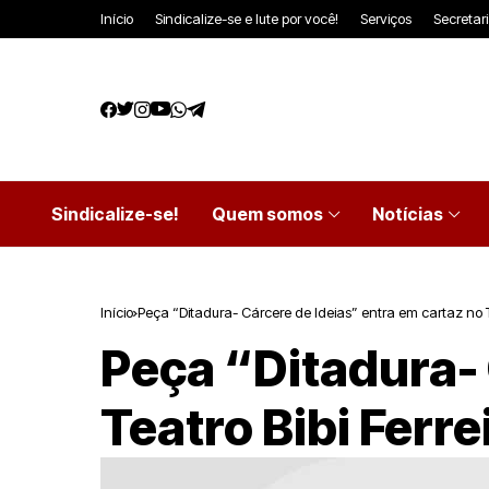
Início
Sindicalize-se e lute por você!
Serviços
Secretar
Sindicalize-se!
Quem somos
Notícias
Início
Peça “Ditadura- Cárcere de Ideias” entra em cartaz no Te
Peça “Ditadura- 
Teatro Bibi Ferre