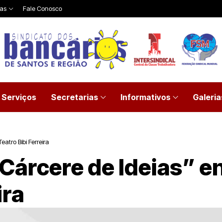
ias
Fale Conosco
Serviços
Secretarias
Informativos
Galeria
atro Bibi Ferreira
Cárcere de Ideias” e
ira