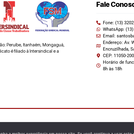
Fale Conos
Fone: (13) 320
WhatsApp: (13)
Email: santosb
Endereço: Av. W
 são: Peruíbe, Itanhaém, Mongaguá,
Encruzilhada, 
ato é filiado à Intersindical e a
CEP: 11050-20
Horário de fun
8h às 18h
enha a melhor experiência em nosso site. Se você continua a usar este 