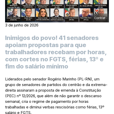
Contraf
3 de junho de 2026
Inimigos do povo! 41 senadores
apoiam propostas para que
trabalhadores recebam por horas,
com cortes no FGTS, férias, 13º e
fim do salário mínimo
Liderados pelo senador Rogério Marinho (PL-RN), um
grupo de senadores de partidos do centrão e da extrema-
direita assinaram a proposta de emenda à Constituição
(PEC) nº 12/2026, que além de não garantir o descanso
semanal, cria o regime de pagamento por horas
trabalhadas e diminui verbas rescisórias como férias, 13º
salário e FGTS.