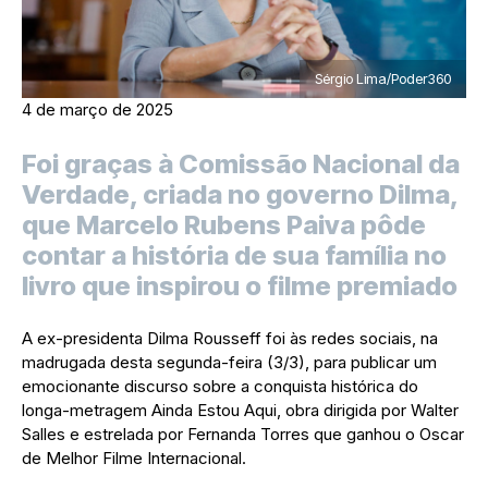
Sérgio Lima/Poder360
4 de março de 2025
Foi graças à Comissão Nacional da
Verdade, criada no governo Dilma,
que Marcelo Rubens Paiva pôde
contar a história de sua família no
livro que inspirou o filme premiado
A ex-presidenta Dilma Rousseff foi às redes sociais, na
madrugada desta segunda-feira (3/3), para publicar um
emocionante discurso sobre a conquista histórica do
longa-metragem Ainda Estou Aqui, obra dirigida por Walter
Salles e estrelada por Fernanda Torres que ganhou o Oscar
de Melhor Filme Internacional.