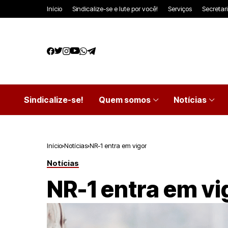
Início
Sindicalize-se e lute por você!
Serviços
Secretar
Sindicalize-se!
Quem somos
Notícias
Início
Notícias
NR-1 entra em vigor
Notícias
NR-1 entra em vi