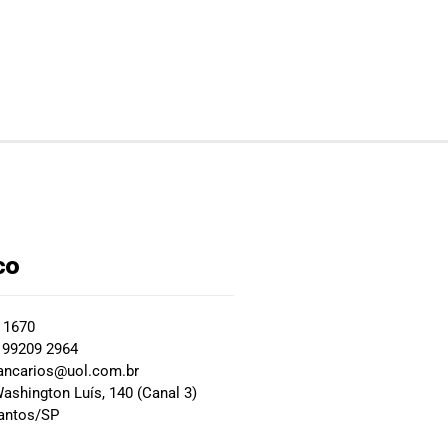
co
2 1670
 99209 2964
ancarios@uol.com.br
ashington Luís, 140 (Canal 3)
Santos/SP
0