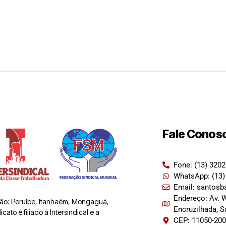
Fale Conos
Fone: (13) 320
WhatsApp: (13)
Email: santosb
Endereço: Av. W
 são: Peruíbe, Itanhaém, Mongaguá,
Encruzilhada, 
ato é filiado à Intersindical e a
CEP: 11050-20