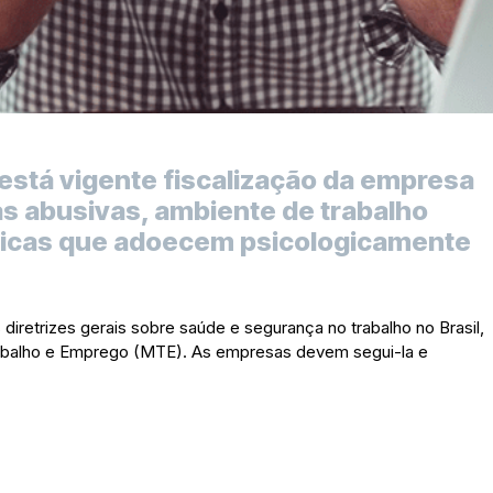
stá vigente fiscalização da empresa
s abusivas, ambiente de trabalho
áticas que adoecem psicologicamente
iretrizes gerais sobre saúde e segurança no trabalho no Brasil,
Trabalho e Emprego (MTE). As empresas devem segui-la e