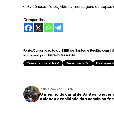
Evidências (fotos, vídeos, mensagens ou cópias d
Compartilhe
Fonte:
Comunicação do SEEB de Santos e Região com inf
Publicado por:
Gustavo Mesquita
Como denunciar NR-1
Denúncias NR-1
Destaque 
PUBLICAÇÃO ANTERIOR
O menino do canal de Santos: o jovem
colocou a realidade dos canais no fe