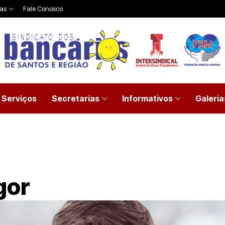
ias
Fale Conosco
Serviços
Secretarias
Informativos
Galeria
gor