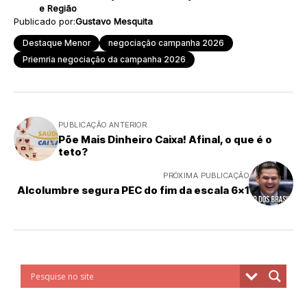
e Região
Publicado por:
Gustavo Mesquita
Destaque Menor
negociação campanha 2026
Priemria negociação da campanha 2026
PUBLICAÇÃO ANTERIOR
Põe Mais Dinheiro Caixa! Afinal, o que é o
teto?
PRÓXIMA PUBLICAÇÃO
Alcolumbre segura PEC do fim da escala 6×1