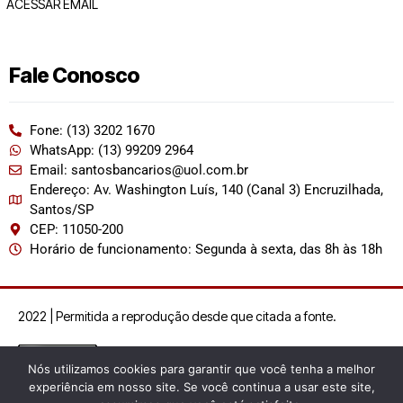
ACESSAR EMAIL
Fale Conosco
Fone: (13) 3202 1670
WhatsApp: (13) 99209 2964
Email: santosbancarios@uol.com.br
Endereço: Av. Washington Luís, 140 (Canal 3) Encruzilhada,
Santos/SP
CEP: 11050-200
Horário de funcionamento: Segunda à sexta, das 8h às 18h
2022 | Permitida a reprodução desde que citada a fonte.
Nós utilizamos cookies para garantir que você tenha a melhor
experiência em nosso site. Se você continua a usar este site,