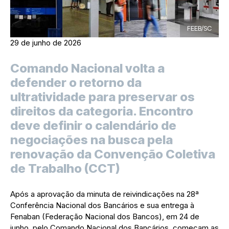
FEEB/SC
29 de junho de 2026
Comando Nacional volta a
defender o retorno da
ultratividade para preservar os
direitos da categoria. Encontro
deve definir o calendário de
negociações na busca pela
renovação da Convenção Coletiva
de Trabalho (CCT)
Após a aprovação da minuta de reivindicações na 28ª
Conferência Nacional dos Bancários e sua entrega à
Fenaban (Federação Nacional dos Bancos), em 24 de
junho, pelo Comando Nacional dos Bancários, começam as