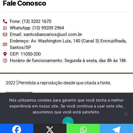
Fale Conosco
Fone: (13) 3202 1670
WhatsApp: (13) 99209 2964
Email: santosbancarios@uol.com.br
Endereço: Av. Washington Luís, 140 (Canal 3) Encruzilhada,
Santos/SP
CEP: 11050-200
Horário de funcionamento: Segunda à sexta, das 8h às 18h
2022 | Permitida a reprodução desde que citada a fonte.
Nós utilizamos cookies para garantir que você tenha a melhor
experiência em nosso site. Se você continua a usar este site,
assumimos que você está satisfeito.
Ok