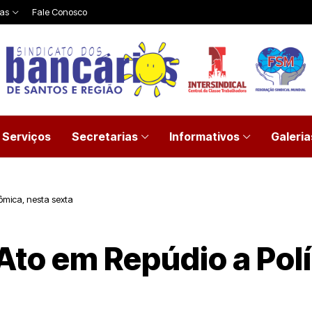
ias
Fale Conosco
Serviços
Secretarias
Informativos
Galeria
ômica, nesta sexta
Ato em Repúdio a Pol