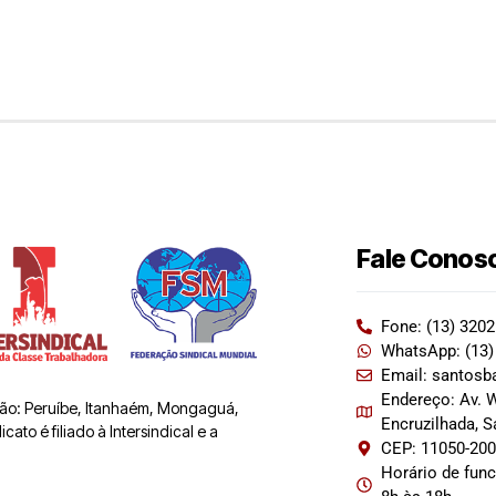
Fale Conos
Fone: (13) 320
WhatsApp: (13)
Email: santosb
Endereço: Av. W
 são: Peruíbe, Itanhaém, Mongaguá,
Encruzilhada, 
ato é filiado à Intersindical e a
CEP: 11050-20
Horário de fun