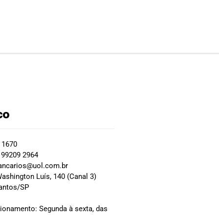
co
2 1670
 99209 2964
ancarios@uol.com.br
ashington Luís, 140 (Canal 3)
Santos/SP
0
cionamento: Segunda à sexta, das