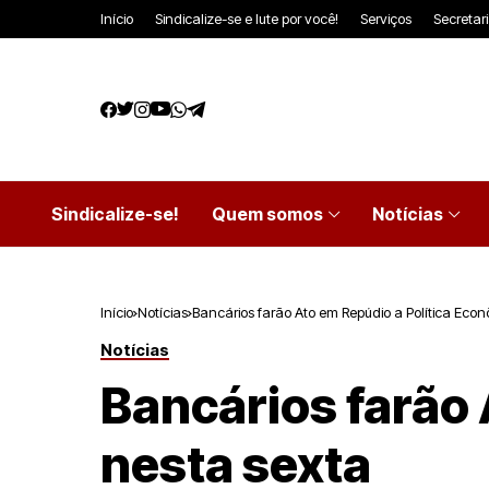
Início
Sindicalize-se e lute por você!
Serviços
Secretar
Sindicalize-se!
Quem somos
Notícias
Início
Notícias
Bancários farão Ato em Repúdio a Política Econ
Notícias
Bancários farão 
nesta sexta