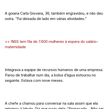
A goiana Carla Giovana, 36, também engravidou, e não deu
outra. “Fui deixada de lado em várias atividades.”
>> INSS tem fila de 7.600 mulheres à espera do salário-
maternidade
Integrava a equipe de recursos humanos de uma empresa.
Parou de trabalhar num dia, a bolsa d’água estourou no
seguinte. Estava com nove meses.
A chefe a chamou para conversar na sala assim que ela
retornou à labuta. Diz que ouviu dela: “Engraçado… Não sei