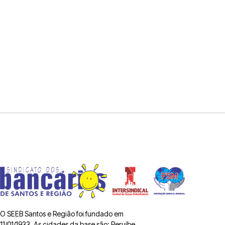
O SEEB Santos e Região foi fundado em
11/01/1933. As cidades da base são: Peruíbe,