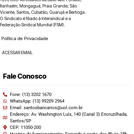
Itanhaém, Mongaguá, Praia Grande, São
Vicente, Santos, Cubatão, Guarujá e Bertioga.
O Sindicato é filiado à Intersindical e a
Federação Sindical Mundial (FSM).
Política de Privacidade
ACESSAR EMAIL
Fale Conosco
Fone: (13) 3202 1670
WhatsApp: (13) 99209 2964
Email: santosbancarios@uol.com.br
Endereço: Av. Washington Luís, 140 (Canal 3) Encruzilhada,
Santos/SP
CEP: 11050-200
Horário de funcionamento: Segunda à sexta, das 8h às 18h