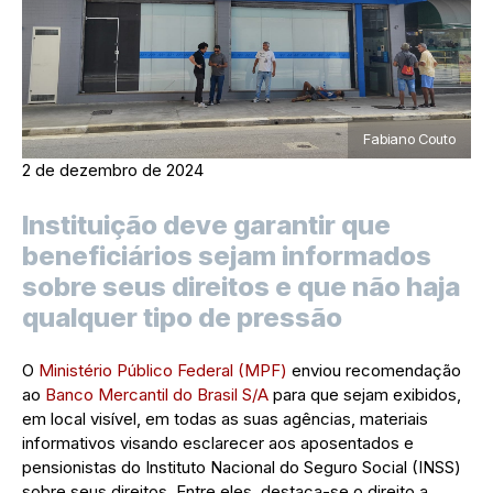
Fabiano Couto
2 de dezembro de 2024
Instituição deve garantir que
beneficiários sejam informados
sobre seus direitos e que não haja
qualquer tipo de pressão
O
Ministério Público Federal (MPF)
enviou recomendação
ao
Banco Mercantil do Brasil S/A
para que sejam exibidos,
em local visível, em todas as suas agências, materiais
informativos visando esclarecer aos aposentados e
pensionistas do Instituto Nacional do Seguro Social (INSS)
sobre seus direitos. Entre eles, destaca-se o direito a