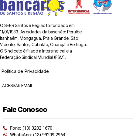
O SEEB Santos e Região foi fundado em
11/01/1933. As cidades da base são: Peruíbe,
Itanhaém, Mongaguá, Praia Grande, São
Vicente, Santos, Cubatão, Guarujá e Bertioga.
O Sindicato é filiado à Intersindical e a
Federação Sindical Mundial (FSM).
Política de Privacidade
ACESSAR EMAIL
Fale Conosco
Fone: (13) 3202 1670
WhatsApp: (13) 99209 2964