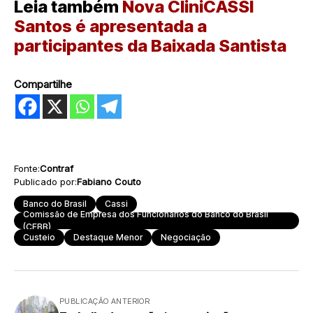
Leia também
Nova CliniCASSI
Santos é apresentada a
participantes da Baixada Santista
Compartilhe
Fonte:
Contraf
Publicado por:
Fabiano Couto
Banco do Brasil
Cassi
Comissão de Empresa dos Funcionários do Banco do Brasil
(CEBB)
Custeio
Destaque Menor
Negociação
PUBLICAÇÃO ANTERIOR