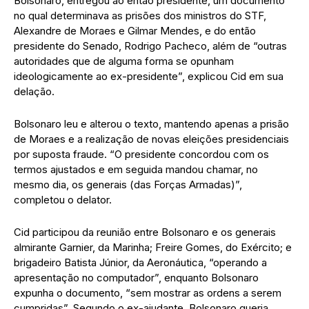
Bolsonaro, entregou ao então presidente, um documento
no qual determinava as prisões dos ministros do STF,
Alexandre de Moraes e Gilmar Mendes, e do então
presidente do Senado, Rodrigo Pacheco, além de “outras
autoridades que de alguma forma se opunham
ideologicamente ao ex-presidente”, explicou Cid em sua
delação.
Bolsonaro leu e alterou o texto, mantendo apenas a prisão
de Moraes e a realização de novas eleições presidenciais
por suposta fraude. “O presidente concordou com os
termos ajustados e em seguida mandou chamar, no
mesmo dia, os generais (das Forças Armadas)”,
completou o delator.
Cid participou da reunião entre Bolsonaro e os generais
almirante Garnier, da Marinha; Freire Gomes, do Exército; e
brigadeiro Batista Júnior, da Aeronáutica, “operando a
apresentação no computador”, enquanto Bolsonaro
expunha o documento, “sem mostrar as ordens a serem
cumpridas”. Segundo o ex-ajudante, Bolsonaro queria