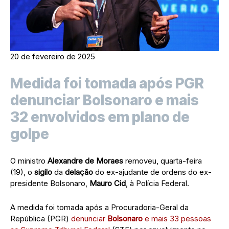
20 de fevereiro de 2025
Medida foi tomada após PGR
denunciar Bolsonaro e mais
32 envolvidos em plano de
golpe
O ministro
Alexandre de Moraes
removeu, quarta-feira
(19), o
sigilo
da
delação
do ex-ajudante de ordens do ex-
presidente Bolsonaro,
Mauro Cid
, à Polícia Federal.
A medida foi tomada após a Procuradoria-Geral da
República (PGR)
denunciar
Bolsonaro
e mais 33 pessoas