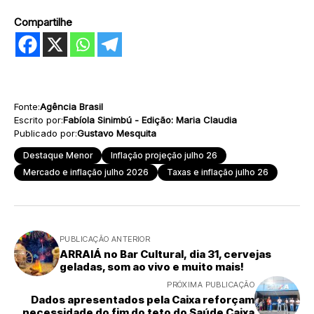
Compartilhe
Fonte:
Agência Brasil
Escrito por:
Fabíola Sinimbú - Edição: Maria Claudia
Publicado por:
Gustavo Mesquita
Destaque Menor
Inflação projeção julho 26
Mercado e inflação julho 2026
Taxas e inflação julho 26
PUBLICAÇÃO ANTERIOR
ARRAIÁ no Bar Cultural, dia 31, cervejas
geladas, som ao vivo e muito mais!
PRÓXIMA PUBLICAÇÃO
Dados apresentados pela Caixa reforçam
necessidade do fim do teto do Saúde Caixa