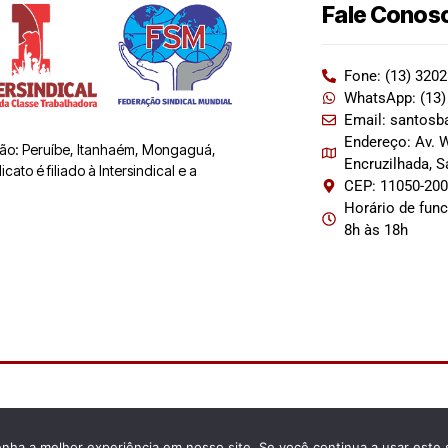
Fale Conos
Fone: (13) 320
WhatsApp: (13)
Email: santosb
Endereço: Av. W
 são: Peruíbe, Itanhaém, Mongaguá,
Encruzilhada, 
ato é filiado à Intersindical e a
CEP: 11050-20
Horário de fun
8h às 18h
enha a melhor experiência em nosso site. Se você continua a usar este 