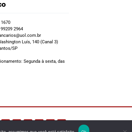
co
2 1670
 99209 2964
ancarios@uol.com.br
ashington Luís, 140 (Canal 3)
Santos/SP
0
cionamento: Segunda à sexta, das
site, assumimos que você está satisfeito.
Ok