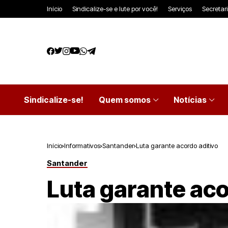
Início
Sindicalize-se e lute por você!
Serviços
Secretar
Sindicalize-se!
Quem somos
Notícias
Início
Informativos
Santander
Luta garante acordo aditivo
Santander
Luta garante aco