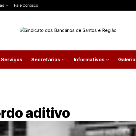
ias
Fale Conosco
Serviços
Secretarias
Informativos
Galeria
rdo aditivo