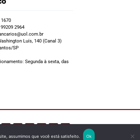
co
2 1670
 99209 2964
ancarios@uol.com.br
ashington Luís, 140 (Canal 3)
Santos/SP
0
cionamento: Segunda à sexta, das
site, assumimos que você está satisfeito.
Ok