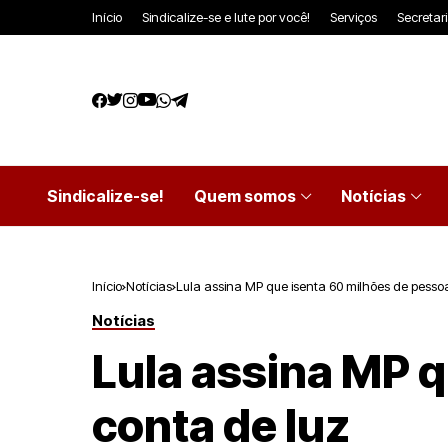
Início
Sindicalize-se e lute por você!
Serviços
Secretar
Sindicalize-se!
Quem somos
Notícias
Início
Notícias
Lula assina MP que isenta 60 milhões de pesso
Notícias
Lula assina MP q
conta de luz