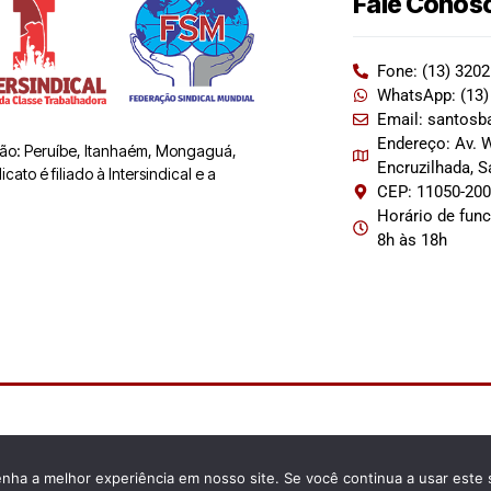
Fale Conos
Fone: (13) 320
WhatsApp: (13)
Email: santosb
Endereço: Av. W
 são: Peruíbe, Itanhaém, Mongaguá,
Encruzilhada, 
ato é filiado à Intersindical e a
CEP: 11050-20
Horário de fun
8h às 18h
enha a melhor experiência em nosso site. Se você continua a usar este 