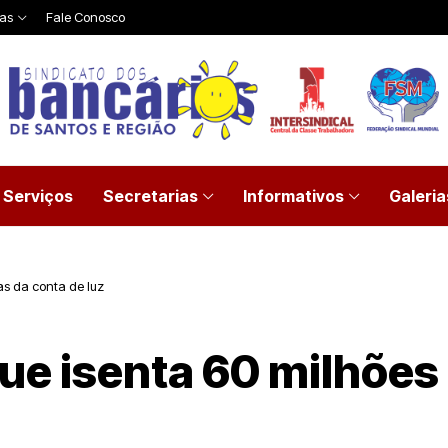
ias
Fale Conosco
Serviços
Secretarias
Informativos
Galeria
as da conta de luz
ue isenta 60 milhões