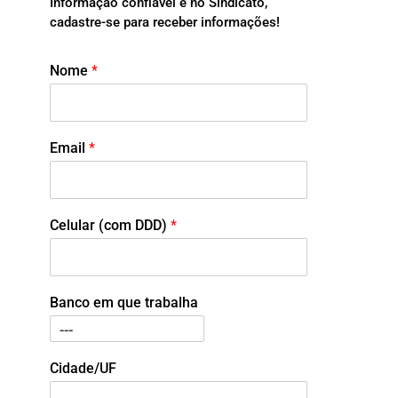
Informação confiável é no Sindicato,
cadastre-se para receber informações!
Nome
*
Email
*
Celular (com DDD)
*
Banco em que trabalha
Cidade/UF