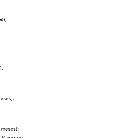
s);
).
meses).
2 meses);