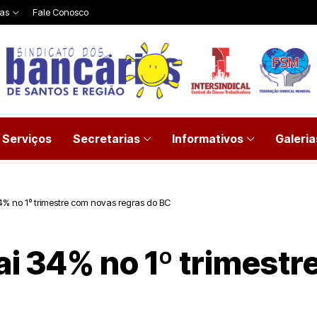
ias
Fale Conosco
Serviços
Secretarias
Informativos
Galeria
4% no 1º trimestre com novas regras do BC
ai 34% no 1º trimest