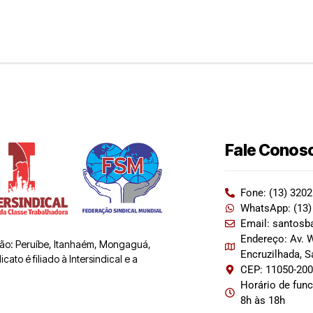
Fale Conos
Fone: (13) 320
WhatsApp: (13)
Email: santosb
Endereço: Av. W
 são: Peruíbe, Itanhaém, Mongaguá,
Encruzilhada, 
ato é filiado à Intersindical e a
CEP: 11050-20
Horário de fun
8h às 18h