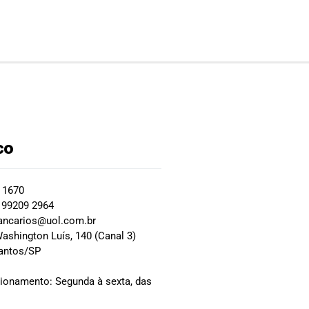
co
2 1670
 99209 2964
ancarios@uol.com.br
ashington Luís, 140 (Canal 3)
Santos/SP
0
cionamento: Segunda à sexta, das