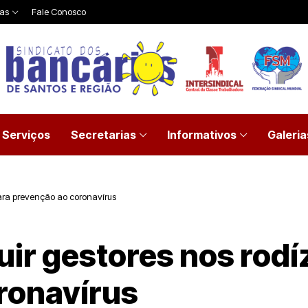
ias
Fale Conosco
Serviços
Secretarias
Informativos
Galeria
 para prevenção ao coronavírus
luir gestores nos rodí
ronavírus