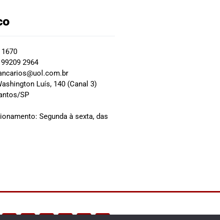
co
2 1670
 99209 2964
ancarios@uol.com.br
ashington Luís, 140 (Canal 3)
Santos/SP
0
cionamento: Segunda à sexta, das