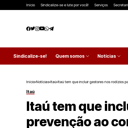
Início
Sindicalize-se e lute por você!
Serviços
Secretar
Sindicalize-se!
Quem somos
Notícias
Início
Notícias
Itaú
Itaú tem que incluir gestores nos rodízios
Itaú
Itaú tem que inc
prevenção ao co