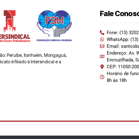
Fale Conos
Fone: (13) 320
WhatsApp: (13)
Email: santosb
Endereço: Av. W
 são: Peruíbe, Itanhaém, Mongaguá,
Encruzilhada, 
ato é filiado à Intersindical e a
CEP: 11050-20
Horário de fun
8h às 18h