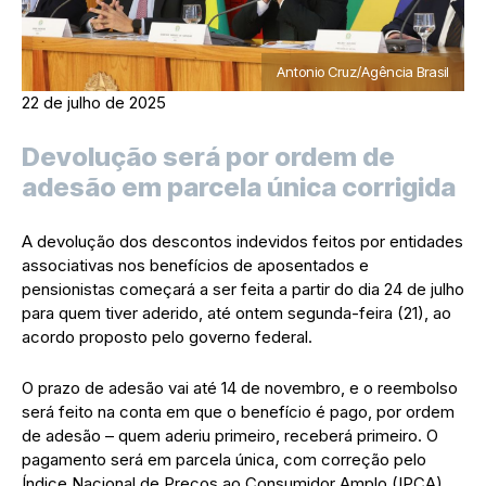
Antonio Cruz/Agência Brasil
22 de julho de 2025
Devolução será por ordem de
adesão em parcela única corrigida
A devolução dos descontos indevidos feitos por entidades
associativas nos benefícios de aposentados e
pensionistas começará a ser feita a partir do dia 24 de julho
para quem tiver aderido, até ontem segunda-feira (21), ao
acordo proposto pelo governo federal.
O prazo de adesão vai até 14 de novembro, e o reembolso
será feito na conta em que o benefício é pago, por ordem
de adesão – quem aderiu primeiro, receberá primeiro. O
pagamento será em parcela única, com correção pelo
Índice Nacional de Preços ao Consumidor Amplo (IPCA),