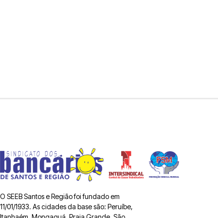
O SEEB Santos e Região foi fundado em
11/01/1933. As cidades da base são: Peruíbe,
Itanhaém, Mongaguá, Praia Grande, São