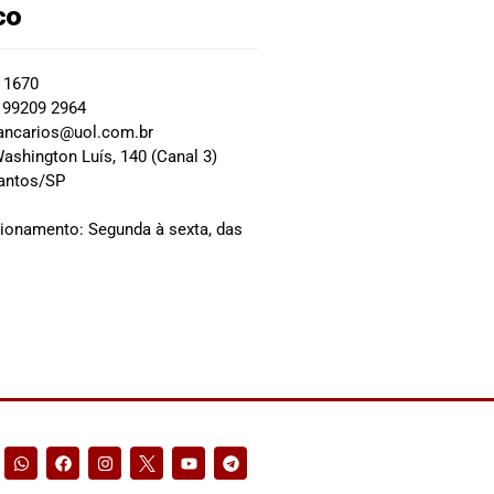
co
2 1670
 99209 2964
ancarios@uol.com.br
ashington Luís, 140 (Canal 3)
Santos/SP
0
cionamento: Segunda à sexta, das