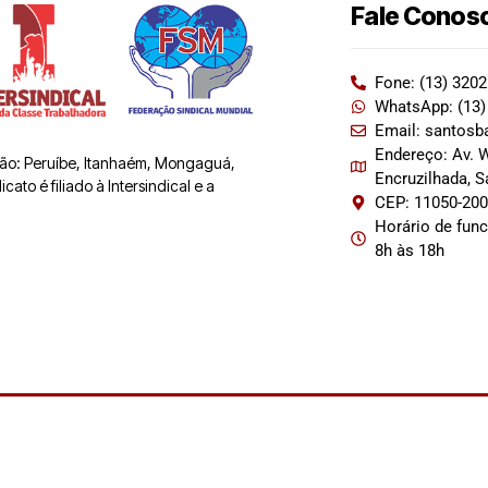
Fale Conos
Fone: (13) 320
WhatsApp: (13)
Email: santosb
Endereço: Av. W
 são: Peruíbe, Itanhaém, Mongaguá,
Encruzilhada, 
ato é filiado à Intersindical e a
CEP: 11050-20
Horário de fun
8h às 18h