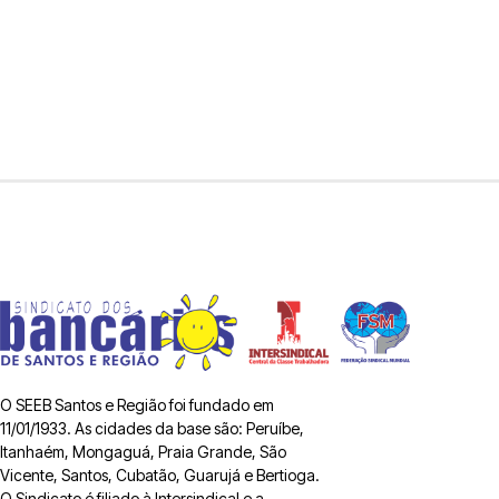
O SEEB Santos e Região foi fundado em
11/01/1933. As cidades da base são: Peruíbe,
Itanhaém, Mongaguá, Praia Grande, São
Vicente, Santos, Cubatão, Guarujá e Bertioga.
O Sindicato é filiado à Intersindical e a