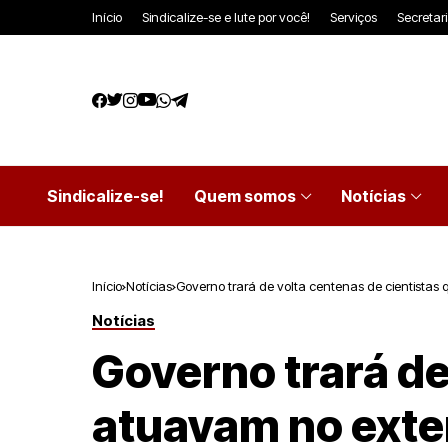
Início
Sindicalize-se e lute por você!
Serviços
Secretar
Sindicalize-se!
Quem somos
Notícias
Início
Notícias
Governo trará de volta centenas de cientistas 
Notícias
Governo trará de
atuavam no exte