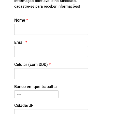
Informação confiável é no Sindicato,
cadastre-se para receber informações!
Nome
*
Email
*
Celular (com DDD)
*
Banco em que trabalha
Cidade/UF