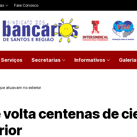
ias
Fale Conosco
Serviços
Secretarias
Informativos
Galeria
que atuavam no exterior
 volta centenas de ci
rior