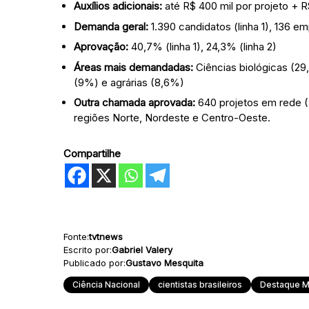
Auxílios adicionais:
até R$ 400 mil por projeto + R$
Demanda geral:
1.390 candidatos (linha 1), 136 em
Aprovação:
40,7% (linha 1), 24,3% (linha 2)
Áreas mais demandadas:
Ciências biológicas (29
(9%) e agrárias (8,6%)
Outra chamada aprovada:
640 projetos em rede (
regiões Norte, Nordeste e Centro-Oeste.
Compartilhe
Fonte:
tvtnews
Escrito por:
Gabriel Valery
Publicado por:
Gustavo Mesquita
Ciência Nacional
cientistas brasileiros
Destaque M