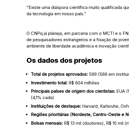
“Existe uma diáspora científica muito qualificada 
da tecnologia em nosso país.”
O CNPq já planeja, em parceria com o MCTI e o FN
de pesquisadores estrangeiros e a fixação de joven
ambiente de liberdade acadêmica e inovação científi
Os dados dos projetos
Total de projetos aprovados:
599 (566 em institu
Investimento total:
R$ 604 milhões
Principais países de origem dos cientistas:
EUA (1
(4,1% cada)
Instituições de destaque:
Harvard, Karlsruhe, Oxf
Regiões prioritárias (Nordeste, Centro-Oeste e N
Bolsas mensais:
R$ 13 mil (doutores), R$ 10 mil (