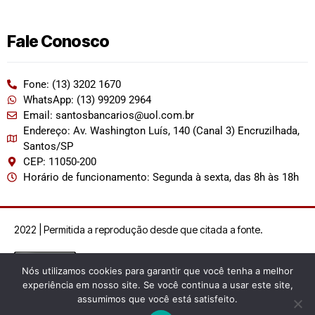
Fale Conosco
Fone: (13) 3202 1670
WhatsApp: (13) 99209 2964
Email: santosbancarios@uol.com.br
Endereço: Av. Washington Luís, 140 (Canal 3) Encruzilhada,
Santos/SP
CEP: 11050-200
Horário de funcionamento: Segunda à sexta, das 8h às 18h
2022 | Permitida a reprodução desde que citada a fonte.
Nós utilizamos cookies para garantir que você tenha a melhor
experiência em nosso site. Se você continua a usar este site,
assumimos que você está satisfeito.