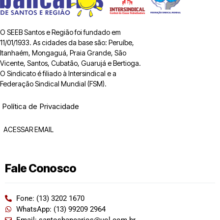
O SEEB Santos e Região foi fundado em
11/01/1933. As cidades da base são: Peruíbe,
Itanhaém, Mongaguá, Praia Grande, São
Vicente, Santos, Cubatão, Guarujá e Bertioga.
O Sindicato é filiado à Intersindical e a
Federação Sindical Mundial (FSM).
Política de Privacidade
ACESSAR EMAIL
Fale Conosco
Fone: (13) 3202 1670
WhatsApp: (13) 99209 2964
Email: santosbancarios@uol.com.br