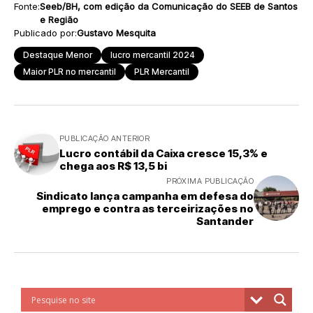
Fonte:
Seeb/BH, com edição da Comunicação do SEEB de Santos
e Região
Publicado por:
Gustavo Mesquita
Destaque Menor
lucro mercantil 2024
Maior PLR no mercantil
PLR Mercantil
PUBLICAÇÃO ANTERIOR
Lucro contábil da Caixa cresce 15,3% e
chega aos R$ 13,5 bi
PRÓXIMA PUBLICAÇÃO
Sindicato lança campanha em defesa do
emprego e contra as terceirizações no
Santander