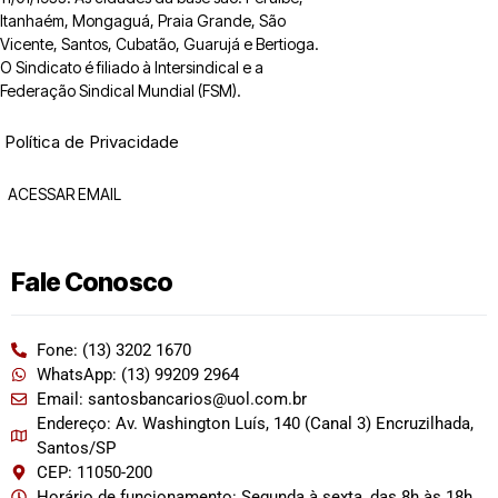
Itanhaém, Mongaguá, Praia Grande, São
Vicente, Santos, Cubatão, Guarujá e Bertioga.
O Sindicato é filiado à Intersindical e a
Federação Sindical Mundial (FSM).
Política de Privacidade
ACESSAR EMAIL
Fale Conosco
Fone: (13) 3202 1670
WhatsApp: (13) 99209 2964
Email: santosbancarios@uol.com.br
Endereço: Av. Washington Luís, 140 (Canal 3) Encruzilhada,
Santos/SP
CEP: 11050-200
Horário de funcionamento: Segunda à sexta, das 8h às 18h