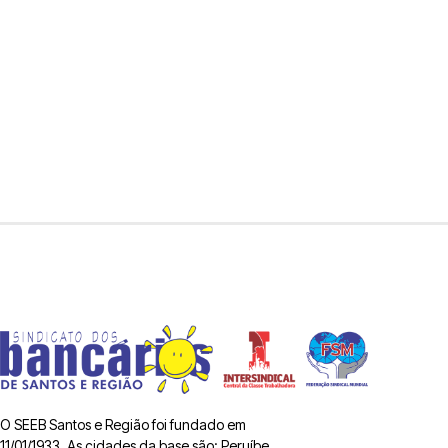
O SEEB Santos e Região foi fundado em
11/01/1933. As cidades da base são: Peruíbe,