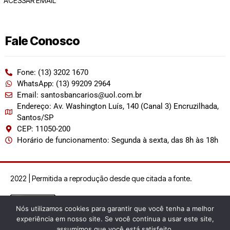
ACESSAR EMAIL
Fale Conosco
Fone: (13) 3202 1670
WhatsApp: (13) 99209 2964
Email: santosbancarios@uol.com.br
Endereço: Av. Washington Luís, 140 (Canal 3) Encruzilhada,
Santos/SP
CEP: 11050-200
Horário de funcionamento: Segunda à sexta, das 8h às 18h
2022 | Permitida a reprodução desde que citada a fonte.
Nós utilizamos cookies para garantir que você tenha a melhor
experiência em nosso site. Se você continua a usar este site,
assumimos que você está satisfeito.