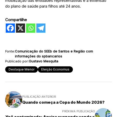
mobilização das entidades representativas e a extensão
do plano de saúde para filhos até 24 anos.
Compartilhe
Fonte:
Comunicação do SEEb de Santos e Região com
informações do spbancarios
Publicado por:
Gustavo Mesquita
Destaque Menor
Eleição Economus
PUBLICAÇÃO ANTERIOR
Quando começa a Copa do Mundo 2026?
PRÓXIMA PUBLICAÇÃO
Ypê contaminado: Anvisa suspende venda e