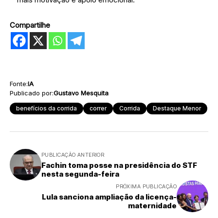
Compartilhe
Fonte:
IA
Publicado por:
Gustavo Mesquita
benefícios da corrida
correr
Corrida
Destaque Menor
PUBLICAÇÃO ANTERIOR
Fachin toma posse na presidência do STF
nesta segunda-feira
PRÓXIMA PUBLICAÇÃO
Lula sanciona ampliação da licença-
maternidade