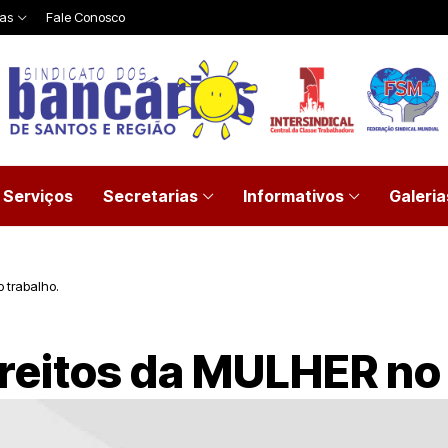
ias
Fale Conosco
Serviços
Secretarias
Informativos
Galeria
 trabalho.
reitos da MULHER no 