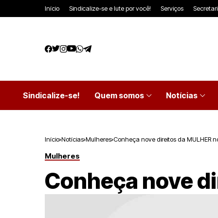
Início
Sindicalize-se e lute por você!
Serviços
Secretar
Sindicalize-se!
Quem somos
Notícias
Início
Notícias
Mulheres
Conheça nove direitos da MULHER no
Mulheres
Conheça nove di