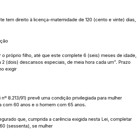
e tem direito à licença-maternidade de 120 (cento e vinte) dias,
ação
 o próprio filho, até que este complete 6 (seis) meses de idade,
, a 2 (dois) descansos especiais, de meia hora cada um”. Prazo
o exigir
i nº 8.213/91) prevê uma condição privilegiada para mulher
nta com 60 anos e o homem com 65 anos.
segurado que, cumprida a carência exigida nesta Lei, completar
60 (sessenta), se mulher