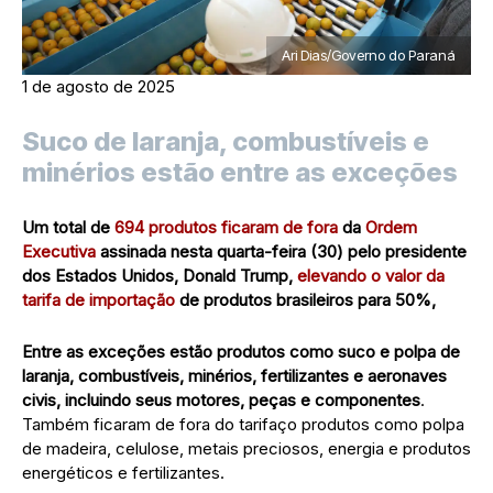
Ari Dias/Governo do Paraná
1 de agosto de 2025
Suco de laranja, combustíveis e
minérios estão entre as exceções
Um total de
694 produtos ficaram de fora
da
Ordem
Executiva
assinada nesta quarta-feira (30) pelo presidente
dos Estados Unidos, Donald Trump,
elevando o valor da
tarifa de importação
de produtos brasileiros para 50%,
Entre as exceções estão produtos como suco e polpa de
laranja, combustíveis, minérios, fertilizantes e aeronaves
civis, incluindo seus motores, peças e componentes
.
Também ficaram de fora do tarifaço produtos como polpa
de madeira, celulose, metais preciosos, energia e produtos
energéticos e fertilizantes.