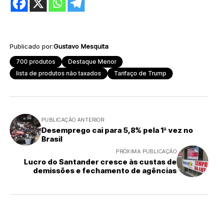
Publicado por:
Gustavo Mesquita
700 produtos
Destaque Menor
lista de produtos não taxados
Tarifaço de Trump
PUBLICAÇÃO ANTERIOR
Desemprego cai para 5,8% pela 1ª vez no
Brasil
PRÓXIMA PUBLICAÇÃO
Lucro do Santander cresce às custas de
demissões e fechamento de agências