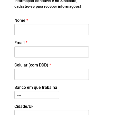
Informação confiável é no Sindicato,
cadastre-se para receber informações!
Nome
*
Email
*
Celular (com DDD)
*
Banco em que trabalha
Cidade/UF