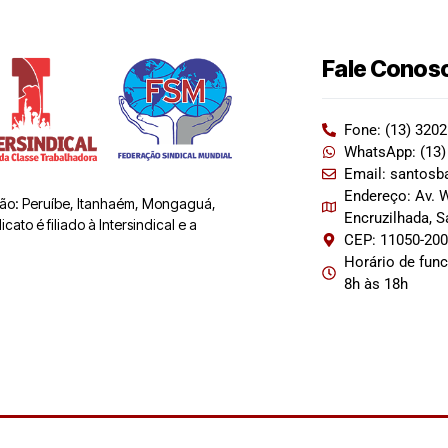
Fale Conos
Fone: (13) 320
WhatsApp: (13)
Email: santosb
Endereço: Av. W
 são: Peruíbe, Itanhaém, Mongaguá,
Encruzilhada, 
ato é filiado à Intersindical e a
CEP: 11050-20
Horário de fun
8h às 18h