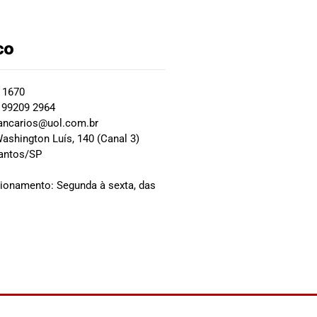
co
2 1670
 99209 2964
ancarios@uol.com.br
ashington Luís, 140 (Canal 3)
Santos/SP
0
cionamento: Segunda à sexta, das