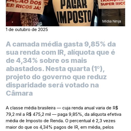
Mídia Ninja
1 de outubro de 2025
A camada média gasta 9,85% da
sua renda com IR, alíquota que é
de 4,34% sobre os mais
abastados. Nesta quarta (1º),
projeto do governo que reduz
disparidade será votado na
Câmara
A classe média brasileira — cuja renda anual varia de R$
79,2 mil a R$ 475,2 mil — paga 9,85%, da alíquota efetiva
média de Imposto de Renda. O percentual é 2,3 vezes
maior do que os 4,34% pagos de IR, em média, pelos