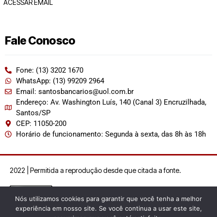
ACESSAR EMAIL
Fale Conosco
Fone: (13) 3202 1670
WhatsApp: (13) 99209 2964
Email: santosbancarios@uol.com.br
Endereço: Av. Washington Luís, 140 (Canal 3) Encruzilhada,
Santos/SP
CEP: 11050-200
Horário de funcionamento: Segunda à sexta, das 8h às 18h
2022 | Permitida a reprodução desde que citada a fonte.
Nós utilizamos cookies para garantir que você tenha a melhor
experiência em nosso site. Se você continua a usar este site,