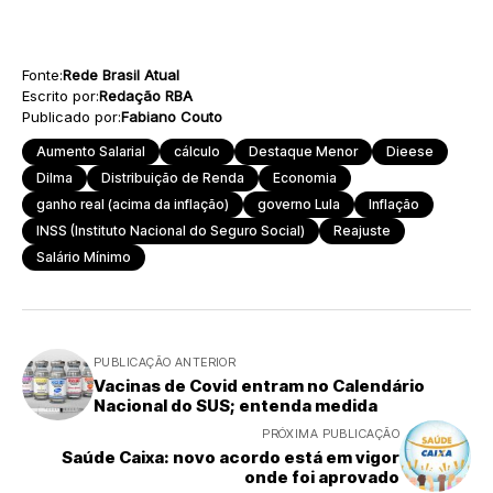
Fonte:
Rede Brasil Atual
Escrito por:
Redação RBA
Publicado por:
Fabiano Couto
Aumento Salarial
cálculo
Destaque Menor
Dieese
Dilma
Distribuição de Renda
Economia
ganho real (acima da inflação)
governo Lula
Inflação
INSS (Instituto Nacional do Seguro Social)
Reajuste
Salário Mínimo
PUBLICAÇÃO ANTERIOR
Vacinas de Covid entram no Calendário
Nacional do SUS; entenda medida
PRÓXIMA PUBLICAÇÃO
Saúde Caixa: novo acordo está em vigor
onde foi aprovado