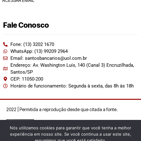
ACESSAR EMAIL
Fale Conosco
Fone: (13) 3202 1670
WhatsApp: (13) 99209 2964
Email: santosbancarios@uol.com.br
Endereço: Av. Washington Luís, 140 (Canal 3) Encruzilhada,
Santos/SP
CEP: 11050-200
Horário de funcionamento: Segunda à sexta, das 8h às 18h
2022 | Permitida a reprodução desde que citada a fonte.
Nós utilizamos cookies para garantir que você tenha a melhor
experiência em nosso site. Se você continua a usar este site,
assumimos que você está satisfeito.