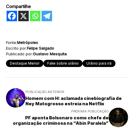
Compartilhe
Fonte:
Metrópoles
Escrito por:
Felipe Salgado
Publicado por:
Gustavo Mesquita
Destaque Menor
Fake sobre urânio
Urânio para irã
PUBLICAÇÃO ANTERIOR
Homem com H: aclamada cinebiografia de
Ney Matogrosso estreia na Netflix
PRÓXIMA PUBLICAÇÃO
PF aponta Bolsonaro como chefe de
organização criminosa na “Abin Paralela”