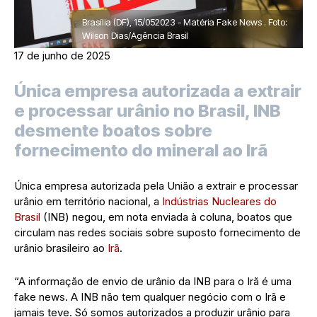
Brasília (DF), 15/052023 - Matéria Fake News . Foto:
Wilson Dias/Agência Brasil
17 de junho de 2025
Única empresa autorizada a extrair
e processar urânio no Brasil, INB
desmente boatos sobre
fornecimento do mineral ao Irã
Única empresa autorizada pela União a extrair e processar
urânio em território nacional, a
Indústrias Nucleares do
Brasil
(INB) negou, em nota enviada à coluna, boatos que
circulam nas redes sociais sobre suposto fornecimento de
urânio brasileiro ao
Irã
.
“A informação de envio de urânio da INB para o Irã é uma
fake news. A INB não tem qualquer negócio com o Irã e
jamais teve. Só somos autorizados a produzir urânio para