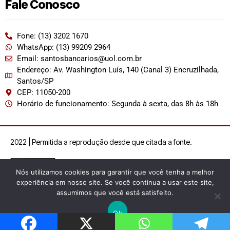
Fale Conosco
Fone: (13) 3202 1670
WhatsApp: (13) 99209 2964
Email: santosbancarios@uol.com.br
Endereço: Av. Washington Luís, 140 (Canal 3) Encruzilhada,
Santos/SP
CEP: 11050-200
Horário de funcionamento: Segunda à sexta, das 8h às 18h
2022 | Permitida a reprodução desde que citada a fonte.
Nós utilizamos cookies para garantir que você tenha a melhor
experiência em nosso site. Se você continua a usar este site,
assumimos que você está satisfeito.
Ok