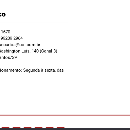
co
2 1670
 99209 2964
ancarios@uol.com.br
ashington Luís, 140 (Canal 3)
Santos/SP
0
cionamento: Segunda à sexta, das