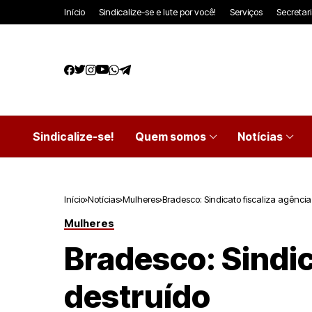
Início
Sindicalize-se e lute por você!
Serviços
Secretar
Sindicalize-se!
Quem somos
Notícias
Início
Notícias
Mulheres
Bradesco: Sindicato fiscaliza agência
Mulheres
Bradesco: Sindic
destruído