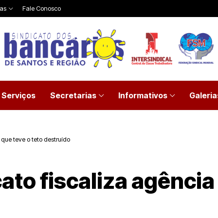
ias
Fale Conosco
Serviços
Secretarias
Informativos
Galeria
 que teve o teto destruído
ato fiscaliza agência 