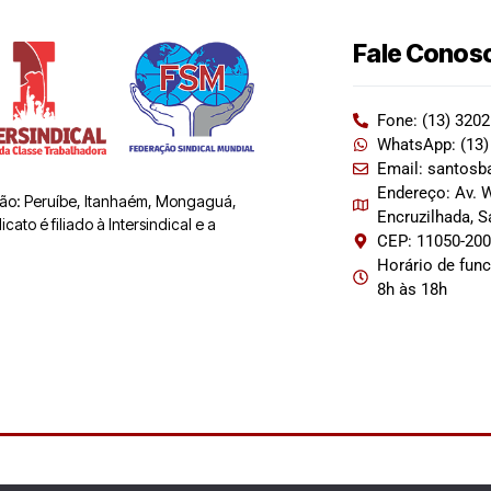
Fale Conos
Fone: (13) 320
WhatsApp: (13)
Email: santosb
Endereço: Av. W
 são: Peruíbe, Itanhaém, Mongaguá,
Encruzilhada, 
ato é filiado à Intersindical e a
CEP: 11050-20
Horário de fun
8h às 18h