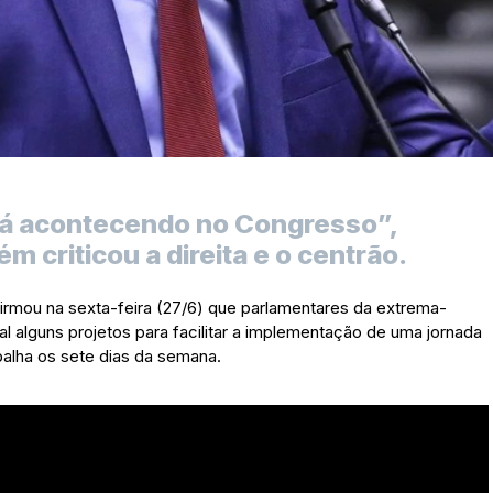
stá acontecendo no Congresso”,
 criticou a direita e o centrão.
rmou na sexta-feira (27/6) que parlamentares da extrema-
l alguns projetos para facilitar a implementação de uma jornada
balha os sete dias da semana.