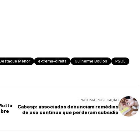
Destaque Menor
extrema-direita
Guilherme Boulos
PSOL
PRÓXIMA PUBLICAÇÃO
Motta
Cabesp: associados denunciam remédios
obre
de uso contínuo que perderam subsídio