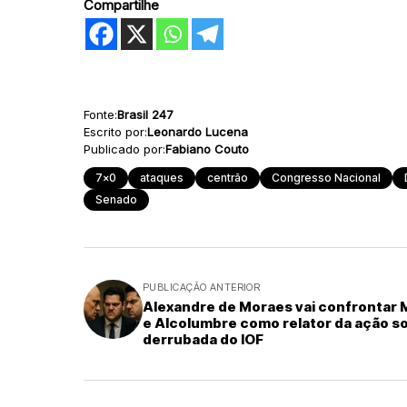
Compartilhe
Fonte:
Brasil 247
Escrito por:
Leonardo Lucena
Publicado por:
Fabiano Couto
7x0
ataques
centrão
Congresso Nacional
Senado
PUBLICAÇÃO ANTERIOR
Alexandre de Moraes vai confrontar 
e Alcolumbre como relator da ação s
derrubada do IOF