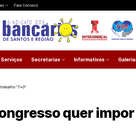
ias
Fale Conosco
Serviços
Secretarias
Informativos
Galeria
 trabalho “7×0”
Congresso quer impor