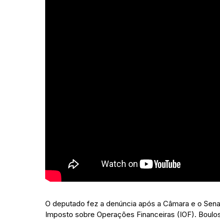
O deputado fez a denúncia após a Câmara e o Se
Imposto sobre Operações Financeiras (IOF). Boulos s