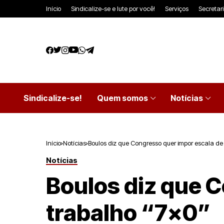
Início
Sindicalize-se e lute por você!
Serviços
Secretar
Sindicalize-se!
Quem somos
Notícias
Início
Notícias
Boulos diz que Congresso quer impor escala de
Notícias
Boulos diz que 
trabalho “7×0”