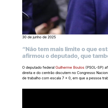
30 de junho de 2025
“Não tem mais limite o que e
afirmou o deputado, que também
O deputado federal
Guilherme Boulos
(PSOL-SP) afi
direita e do centrão discutem no Congresso Naciona
de trabalho com escala 7 x 0, em que a pessoa tra